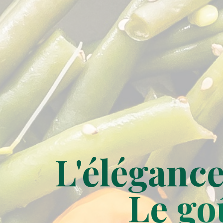
L'éléganc
Le go