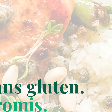
ns gluten.
romis.