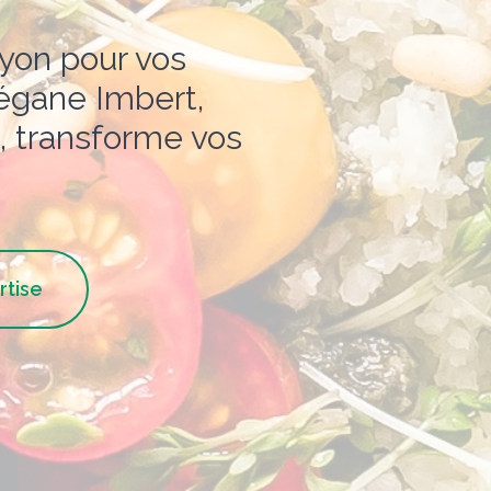
yon pour vos
égane Imbert,
, transforme vos
rtise